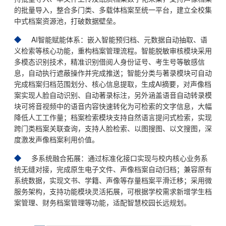
的批量导入，整合多门类、多载体档案至统一平台，建立全校集
中式档案资源池，打破数据壁垒。
AI智能赋能体系：嵌入智能预归档、元数据自动抽取、语
义检索等核心功能，重构档案管理流程。智能脱敏审核模块采用
多模态识别技术，精准识别借阅人身份证号、考生号等敏感信
息，自动执行遮蔽操作并完成推送；智能分类与著录模块可自动
完成档案归档范围划分、核心信息提取，生成AI摘要，对声像档
案实现人脸自动识别、自动著录标注，另外涵盖语音自动转录模
块可将音视频中的语音内容快速转化为可检索的文字信息，大幅
降低人工工作量；档案检索模块支持自然语言提问式检索，实现
跨门类档案关联查询，支持人脸检索、以图搜图、以文搜图，深
度激发声像档案利用价值。
多系统融合拓展：通过标准化接口实现与校内核心业务系
统无缝对接，完成原生电子文件、声像档案自动归档；兼容原有
系统数据，实现文书、学籍、声像等存量档案平滑迁移；采用微
服务架构，支持功能模块灵活拓展，可根据学校需求新增学生档
案管理、财务档案管理等功能，适配智慧校园长远规划。