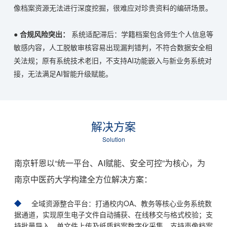
像档案资源无法进行深度挖掘，很难应对珍贵资料的编研场景。
●
合规风险突出：
系统适配滞后：学籍档案包含师生个人信息等
敏感内容，人工脱敏审核容易出现漏判错判，不符合数据安全相
关法规；原有系统技术老旧，不支持AI功能嵌入与新业务系统对
接，无法满足AI智能升级赋能。
解决方案
Solution
南京轩恩以“统一平台、AI赋能、安全可控”为核心，为
南京中医药大学构建全方位解决方案：
全域资源整合平台：打通校内OA、教务等核心业务系统数
据通道，实现原生电子文件自动捕获、在线移交与格式校验；支
持批量导入、单文件上传及纸质档案数字化采集，支持声像档案