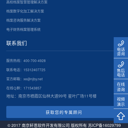
高校档案智慧管理解决方案
档案数字化加工解决方案
档案咨询服务解决方案
电子财务档案管理系统
联系我们
电话
咨询
服务热线：
400-700-4928
联系电话：
15312407725
售后
电话
官方邮箱：xe@njby.net
在线
在线Ｑ群：171543857
咨询
地址：南京市栖霞区仙林大道99号 星叶广场11号楼
视频
演示
获取您的专属顾问
© 2017 南京轩恩软件开发有限公司 版权所有
苏ICP备16029799